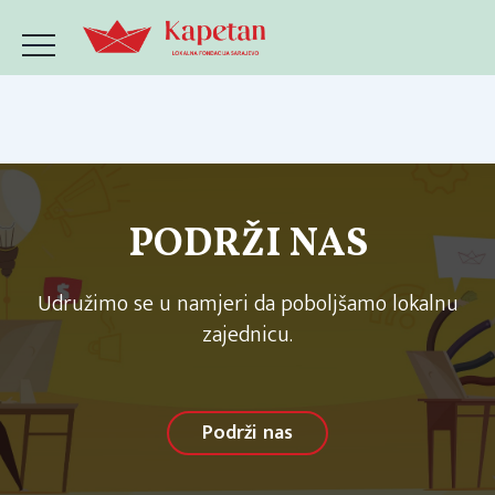
PODRŽI NAS
Udružimo se u namjeri da poboljšamo lokalnu
zajednicu.
Podrži nas