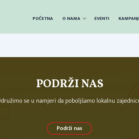
POČETNA
O NAMA
EVENTI
KAMPANJ
PODRŽI NAS
družimo se u namjeri da poboljšamo lokalnu zajednic
Podrži nas