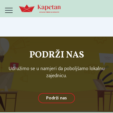
PODRŽI NAS
Udružimo se u namjeri da poboljšamo lokalnu
zajednicu.
Podrži nas