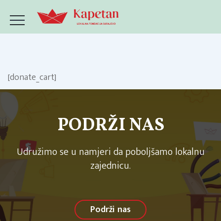
[donate_cart]
PODRŽI NAS
Udružimo se u namjeri da poboljšamo lokalnu
zajednicu.
Podrži nas