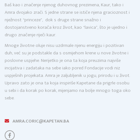
Baš kao i značenje njenog duhovnog prezimena, Kaur, tako i
Amra dvojako zrači. S jedne strane se ističe njena gracioznost i
nježnost “princeze”, dok s druge strane snažno i
dostojanstveno korača kroz život, kao “lavica”, što je ujedno i
drugo značenje riječi kaur.
Mnoge životne oluje nisu uzdrmale njenu energiju i pozitivan
duh, već su je podstakle da s osmijehom krene u nove životne i
poslovne uspjehe. Nerijetko je ona ta koja preuzima najviše
incijativa i zadataka na sebe iako pored Fondacije vodi niz
uspješnih projekata. Amra je zaljubljenik u jogu, prirodu i u život.
Upravo zato je ona ta koja inspiriše Kapetane da prigrle osobu
u sebi i da korak po korak, mijenjamo na bolje mnogo toga oko
sebe.
AMRA.CORIC@KAPETAN.BA