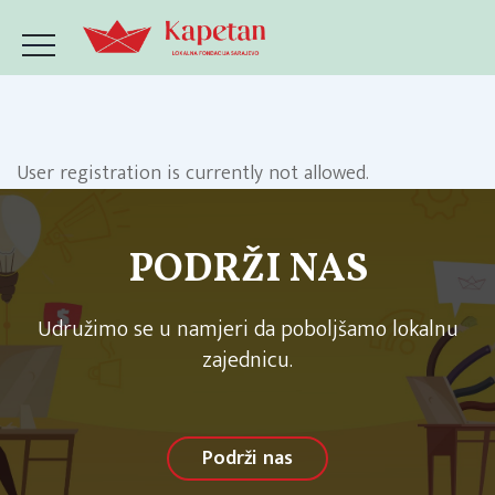
User registration is currently not allowed.
PODRŽI NAS
Udružimo se u namjeri da poboljšamo lokalnu
zajednicu.
Podrži nas